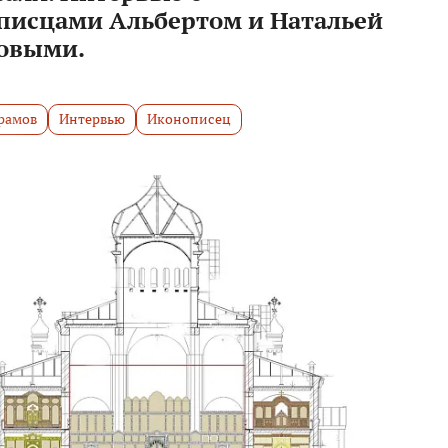
писцами Альбертом и Натальей
овыми.
рамов
Интервью
Иконописец