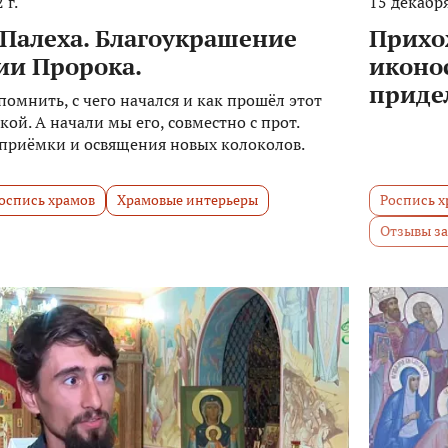
 г.
15 декабря
 Палеха. Благоукрашение
Прихо
ии Пророка.
иконо
приде
помнить, с чего начался и как прошёл этот
кой. А начали мы его, совместно с прот.
 приёмки и освящения новых колоколов.
оспись храмов
Храмовые интерьеры
Роспись х
Отзывы з