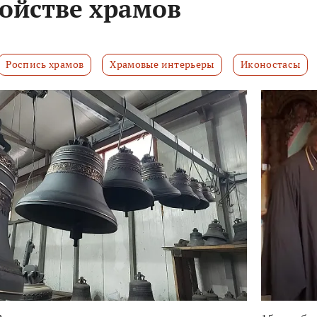
ройстве храмов
Роспись храмов
Храмовые интерьеры
Иконостасы