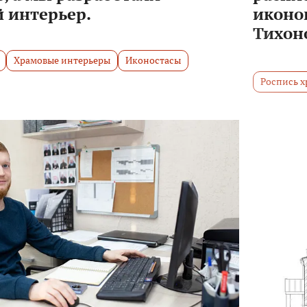
 интерьер.
иконо
Тихон
Храмовые интерьеры
Иконостасы
Роспись х