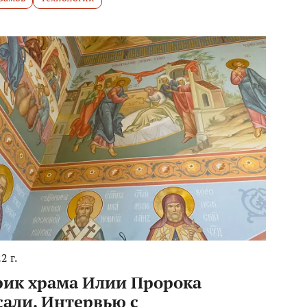
2 г.
рик храма Илии Пророка
сали. Интервью с