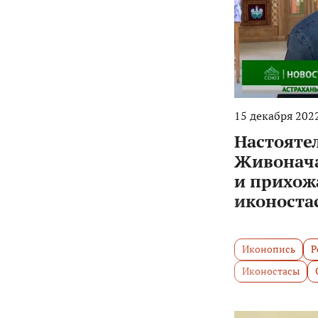
15 декабря 2022
Настояте
Живонача
и прихож
иконостас
Иконопись
Р
Иконостасы