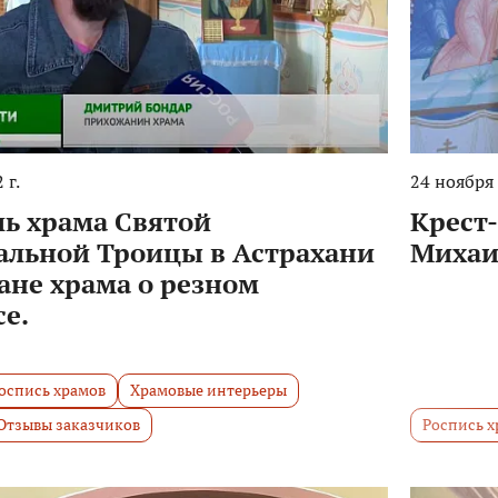
 г.
24 ноября 
ль храма Святой
Крест-
льной Троицы в Астрахани
Михаи
ане храма о резном
е.
оспись храмов
Храмовые интерьеры
Отзывы заказчиков
Роспись х