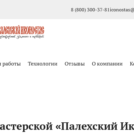
8 (800) 300-37-81
iconostas@
и работы
Технологии
Отзывы
О компании
К
астерской «Палехский Ик