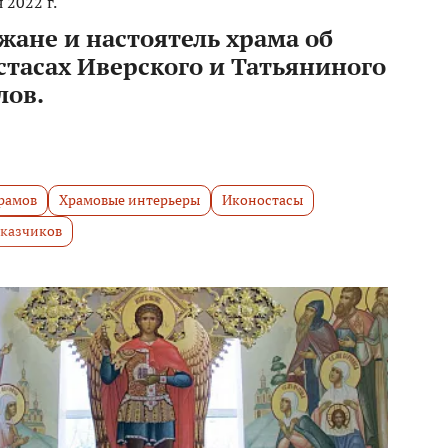
 2022 г.
жане и настоятель храма об
стасах Иверского и Татьяниного
лов.
рамов
Храмовые интерьеры
Иконостасы
аказчиков