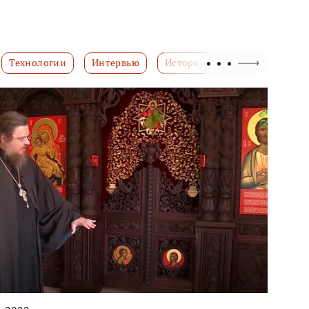
Технологии
Интервью
История создания
Камен