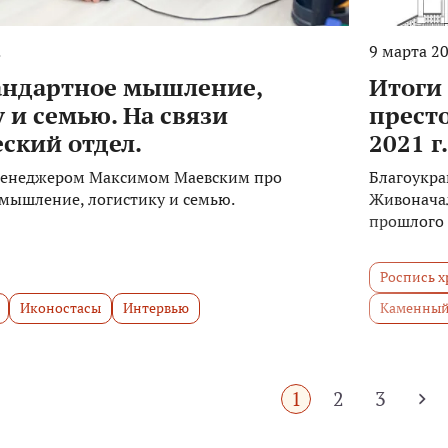
.
9 марта 20
андартное мышление,
Итоги
 и семью. На связи
престо
ский отдел.
2021 г.
менеджером Максимом Маевским про
Благоукра
мышление, логистику и семью.
Живоначал
прошлого 
Роспись х
Иконостасы
Интервью
Каменный
1
2
3