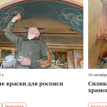
 г.
10 октября
е краски для росписи
Силик
храмо
Технологии
Роспись х