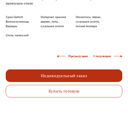
палехском стиле.
Храм Святой
Материал: красное
Иконопись: левкас,
Великомученицы
дерево, липа,
сусальное золото,
Варвары
сусальное золото
яичная темпера
Стиль: палехский
Следующая
Предыдущая
Индивидуальный заказ
Купить готовую