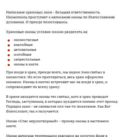
Написание храмовых икон - большая ответственность.
Иконописец приступает к написанию иконы по благословению
духовника. И прежде помолившись.
Храмовые иконы условно можно разделить на:
иконостасные
аналойные
целовальные
житийные
запрестольные
иконы в киоте.
При входе в храм, прежде всего, мы видим лики святых в
иконостасе. Но если приглядеться, весь храм оформлен
иконами. Иконы в киотах встречают нас на входе в храм, и
сопровождают по всему храму.
В храме находятся иконы тех святых, кого в храм приводит
Господь, заступников, в которых нуждается именно этот приход.
Порядок икон - не своеволие или чье-то пожелание. Как Бог
благословит, так и получается.
Икона «Спас нерукотворный» - пример иконы в настенном
киоте.
Икона написана темперными красками на золотом фоне в