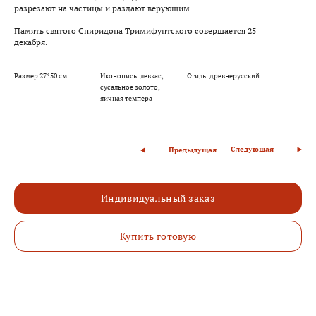
разрезают на частицы и раздают верующим.
Память святого Спиридона Тримифунтского совершается 25
декабря.
Размер 27*50 см
Иконопись: левкас,
Стиль: древнерусский
сусальное золото,
яичная темпера
Следующая
Предыдущая
Индивидуальный заказ
Купить готовую