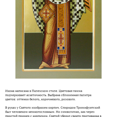
Икона написана в Палехском стиле. Цветовая гамма
подчеркивает аскетичность. Выбрана сближенная палитра
цветов: оттенки белого, коричневого, розового.
В руках у Святого изображен кирпич. Спиридон Тримифунтский
был человеком немногословным. Но символично, как через
простой пример с кирпичом, Святой убедил своего противника в