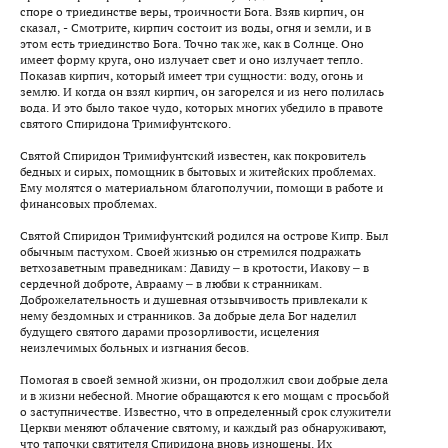
споре о триединстве веры, троичности Бога. Взяв кирпич, он
сказал, - Смотрите, кирпич состоит из воды, огня и земли, и в
этом есть триединство Бога. Точно так же, как в Солнце. Оно
имеет форму круга, оно излучает свет и оно излучает тепло.
Показав кирпич, который имеет три сущности: воду, огонь и
землю. И когда он взял кирпич, он загорелся и из него полилась
вода. И это было такое чудо, которых многих убедило в правоте
святого Спиридона Тримифунтского.
Святой Спиридон Тримифунтский известен, как покровитель
бедных и сирых, помощник в бытовых и житейских проблемах.
Ему молятся о материальном благополучии, помощи в работе и
финансовых проблемах.
Святой Спиридон Тримифунтский родился на острове Кипр. Был
обычным пастухом. Своей жизнью он стремился подражать
ветхозаветным праведникам: Давиду – в кротости, Иакову – в
сердечной доброте, Аврааму – в любви к странникам.
Доброжелательность и душевная отзывчивость привлекали к
нему бездомных и странников. За добрые дела Бог наделил
будущего святого дарами прозорливости, исцеления
неизлечимых больных и изгнания бесов.
Помогая в своей земной жизни, он продолжил свои добрые дела
и в жизни небесной. Многие обращаются к его мощам с просьбой
о заступничестве. Известно, что в определенный срок служители
Церкви меняют облачение святому, и каждый раз обнаруживают,
что тапочки святителя Спиридона вновь изношены. Их