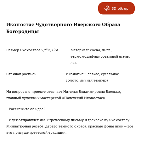
3D обзор
Иконостас Чудотворного Иверского Образа
Богородицы
Размер иконостаса 5,2*2,85 м
Материал: сосна, липа,
термомодифицированный ясень,
лак
Стенная роспись
Иконопись: левкас, сусальное
золото, яичная темпера
На вопросы о проекте отвечает Наталья Владимировна Влезько,
главный художник мастерской «Палехский Иконостас».
- Расскажите об идее?
- Идея отправляет нас к греческому письму и греческому иконостасу.
Миниатюрная резьба, дерево темного окраса, красные фоны икон – всё
это присуще греческой традиции.