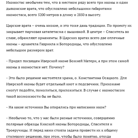
Иконостас необычен тем, что в местном ряду всего три иконы и одни
дьяконские врата, что обусловлено небольшими габаритами
иконостаса, всего 5200 метров в длину и 2850 в высоту.
Царские врата – очень низкие, и это тоже дань традиции. По проекту их
закрывает парчовая катапетасма с вышивкой. В центре – Спаситель во
славе, обрамляют орнаменты. В Царских вратах всего две оплечные
иконы – архангела Гавриила и Богородицы, что обусловлено
небольшим размером врат.
- Придел посвящен Иверской иконе Божией Матери, а при этом самой
иконы в иконостасе нет. Почему?
- Это было решение настоятеля храма, о. Константина Осацкого. Для
Иверской иконы будет отдельный киот и подсвечник. Прихожане
смогут подойти, помолиться, приложиться. В случае с иконостасом
такой возможности бы не было.
- На какие источники Вы опирались при написании икон?
- Необычно то, что у нас были разные источники, совершенно
полярные образцы Кикской иконы Богородицы, Спасителя и
Троеручицы. И перед нами стояла задача привести их к общему
стилевому решению, при этом, чтобы было понятно, откуда