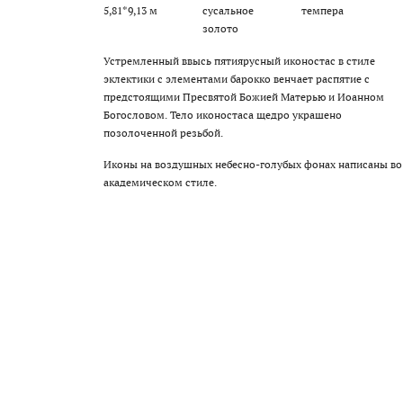
5,81*9,13 м
сусальное
темпера
золото
Устремленный ввысь пятиярусный иконостас в стиле
эклектики с элементами барокко венчает распятие с
предстоящими Пресвятой Божией Матерью и Иоанном
Богословом. Тело иконостаса щедро украшено
позолоченной резьбой.
Иконы на воздушных небесно-голубых фонах написаны во
академическом стиле.