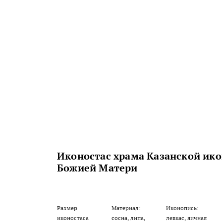
Иконостас храма Казанской ик
Божией Матери
Размер
Материал:
Иконопись:
иконостаса
сосна, липа,
левкас, яичная