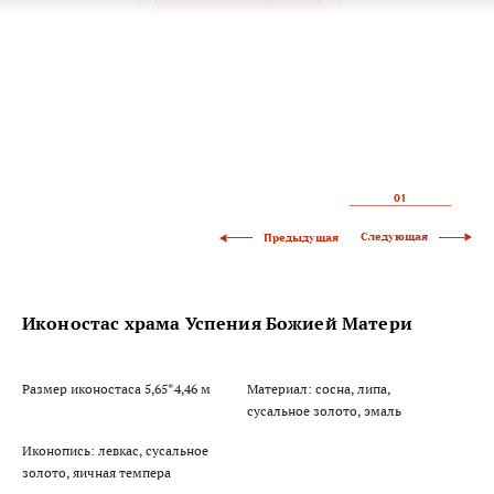
01
Следующая
Предыдущая
Иконостас храма Успения Божией Матери
Размер иконостаса 5,65*4,46 м
Материал: сосна, липа,
сусальное золото, эмаль
Иконопись: левкас, сусальное
золото, яичная темпера