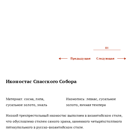
01
Следующая
Предыдущая
Иконостас Спасского Собора
Материал: сосна, липа,
Иконопись: левкас, сусальное
сусальное золото, эмаль
золото, яичная темпера
Низкий трехпрестольный иконостас выполнен в византийском стиле,
что обусловлено стилем самого храма, каменного четырёхстолпного
пятикупольного в русско-византийском стиле.