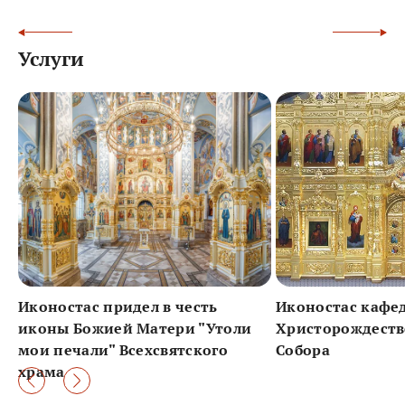
Услуги
Иконостас придел в честь
Иконостас кафе
иконы Божией Матери "Утоли
Христорождеств
мои печали" Всехсвятского
Собора
храма