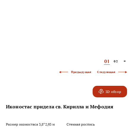
01
02
03
Следующая
Предыдущая
3D обзор
Иконостас придела св. Кирилла и Мефодия
Размер иконостаса 3,8*2,93 м
Стенная роспись