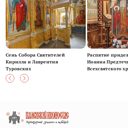
Сень Собора Святителей
Распятие приде
Кирилла и Лаврентия
Иоанна Предтеч
Туровских
Всехсвятского х