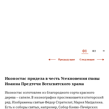
01
02
03
Следующая
Предыдущая
Иконостас придела в честь Усекновения главы
Иоанна Предтечи Всехсвятского храма
Иконостас изготовлен из благородного сорта красного
дерева – сапеле. В иконографии прослеживается ктиторский
ряд. Изображены святые Фёдор Стратилат, Мария Магдалина.
Есть и соборы святых, например, Собор Киево-Печёрских